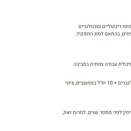
ים והמוכשרים מבין המלש"בים ולכן מזמן ליום מיונים שבוחן התאמה ל-16 תפקידי מפתח דיגיטליים וטכנולוגיים
ימים, בהתאם לסוג התפקיד,
יכולת עבודה צוותית בסביבה
ציוני
דרכה ע"ש אריאל שרון) והועתק מבה"ד 7 בצריפין לפני מספר שנים. למרות זאת,