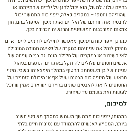
בחייהם, מה שמוכיח שלייפוי כוח מתמשך יש חשיבות גדולה
בחיים שלנו. למשל, הוא יכול להגן על ילדים שהתייתמו או
שהוריהם נחטפו – במקרים כאלה, ייפוי כוח מתמשך יכול
להבטיח את רווחתם של הילדים ואת המשך הטיפול בהם, תוך
צמצום המורכבות המשפטית והרגשית הכרוכה בכך.
כמו כן, ייפוי כוח מתמשך מאפשר לחיילים לוחמים לייעד אדם
מהימן לנהל את ענייניהם במקרה של פציעה חמורה המובילה
לאי כשירות או במקרים של חלילה מוות. גם בני משפחה של
אנשים חטופים עלולים להיתקל באתגרים הנוגעים בניהול
ענייניו של בן משפחתם החטוף במהלך הימצאותו בשבי. מינוי
מראש של מיופה כוח מבטיח שעל אף אי היכולת הזמנית של
החטופים לדאוג להיבטים שונים בחייהם, יש אדם אמין שיוכל
לעשות זאת בשמם עד שיחזרו.
לסיכום,
במהותו, ייפוי כוח מתמשך משמש כמסמך משפטי חשוב
ביותר, המסייע לאנשים להתמודד עם נסיבות חיים בלתי