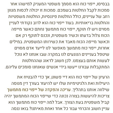
בבסיסו, ייפוי כוח הוא מסמך משפטי המעניק למישהו אחר
סמכות לקבל החלטות בשמכם. סמכות זו יכולה לכסות מגוון
רחב של עניינים, כולל החלטות פיננסיות, החלטות משפטיות
והחלטות בריאותיות. בעוד ייפוי כוח הוא לרוב נקודתי לעניין
מסוים ויש לו תוקף, ייפוי כוח מתמשך נחתם כאשר מייפה
הכוח צלול בדעתו וכשיר משפטית, ונכנס לתוקף רק אם
וכאשר מייפה הכוח מאבד את כשירותו המשפטית. במילים
אחרות, ייפוי כוח מתמשך מאפשר לנו לייעד אדם מסוים
שיטפל בעניינים הנוגעים לנו במקרה שבו אנחנו לא נוכל
לעשות אותם בעצמנו. לכן חשוב לדאוג שההחלטות
המתקבלות עבורנו ייעשו בידי אנשים שאנחנו סומכים עליהם.
הרעיון של ייפוי כוח הוא דיי פשוט, אך כדי להבטיח את
היעילות ואת הלגיטימיות שלו יש להיעזר בעורך דין מנוסה
שילווה אותנו בתהליך.
עריכה והפקדה של ייפוי כוח מתמשך
צריכות להיעשות בצורה נכונה כדי שייפוי הכוח המתמשך יהיה
קביל משפטית בעת הצורך. אבל למה ייפוי כוח מתמשך הוא
עניין חשוב והכרחי עבור כל אחד ואחת מאיתנו? בואו ננסה