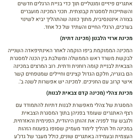
אתגרים פיזיים ומנטליים תוך כדי בניית הרגלים חדשים
והשתייכות למסגרת קבוצתית. תכני המכינה מועברים
בצורה אינטנסיבית, מתוך כוונה שהתהליך יביא לשינוי
בערכים, הרגלי החיים והעתיד של כל אחד.
מכינת ארזי הלבנון (מכינה דתית)
המכינה הממוקמת ביפו הוקמה לאחר האינתיפאדה השנייה
לבקשת משרד ראש הממשלה ומשלבת בין הכנה למסגרת
הצבאית לבניית קומה רוחנית ודתית. רוב המרצים במכינה
הם בוגריה, חלקם הגדול קצינים וחיילים שמטפחים קשר
אישי קרוב עם החניכים. למכינה יש אפשרות לשנה ב'.
מכינת צהלי (מכינה קדם צבאית לבנות)
המסגרת של צהלי מאפשרת לבנות דתיות להתמודד עם
רצף האתגרים שעומד בפניהן בתוך המסגרת הצבאית
ולגבש עוד לפניה את זהותן היהודית, הפנימית והאזרחית.
במכינה חל תהליך לימוד מעמיק שסופו בפענוח הזהות
העצמית ובעמידה באתגרים שונים, כולל מעבר של גדנ"ע