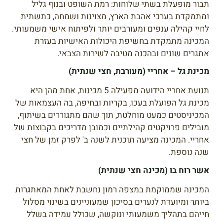
תבור מופעלת בשתי שלוחות: רמת השופט ובנוף גליל
ומתמקדת בערכי אהבת הארץ, מצוינות ושמחה, כתשתית
לחיי קהילה ענפים ומעורבים יותר ולפיתוח אישי משמעותי.
המכינה מתמקדת בחשיפת היכולות האישיות בעזרת
אתגרים שונים ובהכנה מטיבה לשירות הצבאי.
מכינת גל – אחריי (מעורבת, חצי שנתית)
תנועת אחריי הידועה מפעילה 5 מכינות, אחת מהן היא
מכינת גל הפועלת בעכו, בקריות ובחיפה, בה העצמאות של
המכיניסטים כמעט מוחלטת, תוך שהם מתגוררים בשיתוף,
מובילים פרויקטים קהילתיים וכמובן מדריכים בקבוצות של
אחריי. המכינה מציעה תוכנית לשנה ב' לפרק זמן של חצי
שנה נוספת.
אשר רוח בו (מכינה חצי שנתית)
המכינה שממוקמת במצפה רמון נחשבת לאחת המאתגרות
ביותר ומיועדת לנערים בסיכון שמעוניינים בשינוי מסלול
חייהם בתהליך משמעותי ונוקשה, שכולל עמידה בשלל