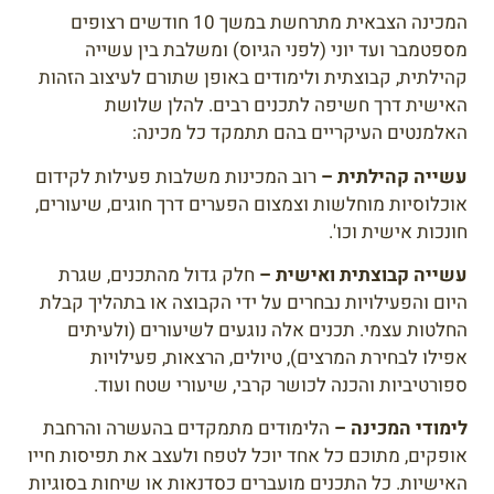
המכינה הצבאית מתרחשת במשך 10 חודשים רצופים
מספטמבר ועד יוני (לפני הגיוס) ומשלבת בין עשייה
קהילתית, קבוצתית ולימודים באופן שתורם לעיצוב הזהות
האישית דרך חשיפה לתכנים רבים. להלן שלושת
האלמנטים העיקריים בהם תתמקד כל מכינה:
עשייה קהילתית –
רוב המכינות משלבות פעילות לקידום
אוכלוסיות מוחלשות וצמצום הפערים דרך חוגים, שיעורים,
חונכות אישית וכו'.
עשייה קבוצתית ואישית –
חלק גדול מהתכנים, שגרת
היום והפעילויות נבחרים על ידי הקבוצה או בתהליך קבלת
החלטות עצמי. תכנים אלה נוגעים לשיעורים (ולעיתים
אפילו לבחירת המרצים), טיולים, הרצאות, פעילויות
ספורטיביות והכנה לכושר קרבי, שיעורי שטח ועוד.
לימודי המכינה –
הלימודים מתמקדים בהעשרה והרחבת
אופקים, מתוכם כל אחד יוכל לטפח ולעצב את תפיסות חייו
האישיות. כל התכנים מועברים כסדנאות או שיחות בסוגיות