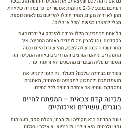
גם אם נדמה לכם שמצאתם את המכינה המושלמת, גבשו
דעתכם בנוגע ל-2-3 מקומות אפשריים. כך במקרה שלאחת
מהן לא יהיה מקום, תמיד תוכלו להירשם גם לאחת נוספת
מבלי להיאחז בגישת "הכל או כלום".
כל אחת מהמכינות הללו צריכה להיבדק על ידכם כעת
בקפדנות: נסו להבין מה לומדים באותה המכינה, איך
מתרחשת ההכנה שלה לצבא, מהי שגרת היום ובמה
מתמקדים, מיהם המרצים והמדריכים באותה המכינה, מה
מספרים עליה הבוגרים מהשנים האחרונות ועוד.
בטוחים בבחירה שלכם? מעולה. זה הזמן להגיש את
מועמדותכם ולהתכונן לתקופה עוצמתית, מאתגרת
ומספקת שתישאר איתכם כחוויה לכל החיים.
מכינה קדם צבאית – המפתח לחיים
בוגרים, עשירים ואיכותיים
שנת המכינה היא תקופה של מבחן, הטלת ספק, תעצומות
נפש ולבטים. היא שלב של חיפוש, שאילת שאלות,