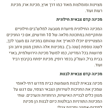
מצוינות ומומלצות מאוד כמו דרך ארץ, מכינת ארז, מכינת
רעות ועוד.
מכינה קדם צבאית חילונית
המכינה החילונית מיועדת מטבעה למלש"בים חילוניים
ומתקיימת במתכונת מלאה של 10 חודשים, אם כי החניכים
המצטיינים יוכלו להאריך את שהותם במכינה גם מעבר לכך,
לשנה נוספת (שנה ב'). במכינות אלה התוכן מגוון ורחב והן
פרושות בכל המדינה, כמו למשל מכינת הירושלמית, בארי
בבית ברל, העמ"ק בכפר רופין, מכינת יפתח בקיבוץ רביד
ועוד.
מכינה קדם צבאית לבנות
מכינה צבאית לבנות משמשת כבית מדרש דתי-לאומי
שמכין את החניכות לשירותן הצבאי הצפוי, עם דגש על
מגוון כלים לבניית האישיות, הרוחניות והערכים. שתי
המכינות התורניות הבולטות כיום לבנות הן מכינת
לפידות-אמונה ומכינת צהלי.