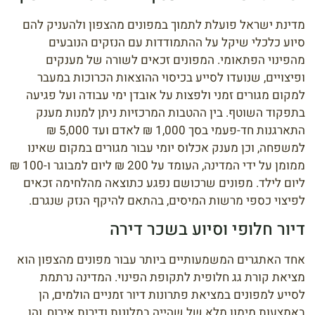
מדינת ישראל פועלת לתמוך במפונים מהצפון ולהעניק להם
סיוע כלכלי שיקל על ההתמודדות עם הנזקים הנובעים
מהפינוי הפתאומי. המפונים זכאים לשורה של מענקים
ופיצויים, שנועדו לסייע בכיסוי ההוצאות הכרוכות במעבר
למקום מגורים זמני ולפצות על אובדן ימי עבודה ועל פגיעה
בתפקוד השוטף. בין ההטבות המרכזיות ניתן למנות מענק
התארגנות חד-פעמי בסך 1,000 ₪ לאדם ועד 5,000 ₪
למשפחה, וכן מענק אכלוס יומי עבור מגורים במקום שאינו
ממומן על ידי המדינה, העומד על 200 ₪ ליום למבוגר ו-100 ₪
ליום לילד. מפונים שרכושם נפגע כתוצאה מהלחימה זכאים
לפיצוי כספי מרשות המיסים, בהתאם להיקף הנזק שנגרם.
דיור חלופי וסיוע בשכר דירה
אחד האתגרים המשמעותיים ביותר עבור מפונים מהצפון הוא
מציאת קורת גג חלופית לתקופת הפינוי. המדינה נרתמת
לסייע למפונים במציאת פתרונות דיור זמניים הולמים, הן
באמצעות מימון מלא של שהייה במלונות ודירות אירוח, והן