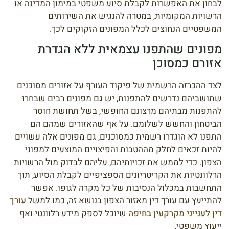
לבחון את האפשרות לקבלת סיוע משפטי במימון המדינה או
הרשויות המקומיות, במטרה להנגיש את השירותים
המשפטיים הנחוצים לכלל המפונים הזקוקים לכך.
מפונים שהתפנו עצמאית ללא הגדרת
אזורם כמסוכן
לצד ההכרזה הרשמית של פיקוד העורף על אזורים מסוכנים
שתושביהם נדרשים להתפנות, יש גם מפונים רבים שבחרו
להתפנות מבתיהם מרצונם החופשי, בשל תחושת חוסר
הביטחון והחשש לשלומם. על אף שהאזורים שמהם הם
התפנו לא הוגדרו רשמית כמסוכנים, גם מפונים אלה עשויים
להיות זכאים לחלק מההטבות והפיצויים המוצעים למפוני
הצפון. כדי לממש את זכויותיהם, עליהם לבדוק מול הרשויות
הרלוונטיות את הקריטריונים הספציפיים לקבלת הסיוע, תוך
התחשבות במכלול הנסיבות של כל מקרה לגופו. אפשר
להתייעץ עם עורך דין מאזור הצפון בנושא זה, כמו למשל
עורך
דין לענייני מקרקעין בחיפה
שיוכל לספק מידע רלוונטי ואף
ייעוץ משפטי.