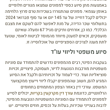
באמצעות מתן סיוע כספי למפונים שמצאו מגורים חלופיים
באופן עצמאי. מפונים שהתגוררו בשכירות טרם פרוץ הלחימה
יכולים לקבל דחייה של עד 145 יום או עד סוף פברואר 2024
בתשלומי שכר הדירה, על מנת לאפשר להם לשקם את מצבם
הכלכלי. כמו כן, אזרחים ותיקים מגיל 67 ומעלה שאינם
מועסקים, זכאים למענק מיוחד מהמוסד לביטוח לאומי, שנועד
לתת מענה לצרכים הספציפיים של אוכלוסייה זו.
סיוע משפטי וליווי עו"ד
בעקבות הפינוי, רבים מהמפונים נדרשים להתמודד עם סוגיות
משפטיות מורכבות הנוגעות לדיור, תעסוקה, פיצויים, זכויות
סוציאליות ועוד. כדי לעמוד על זכויותיהם ולקבל את הסיוע
המגיע להם, חשוב שהמפונים יקבלו ליווי וייעוץ ממקצועני
המשפט. עורכי דין באזור הצפון המתמחים בתחומים
הרלוונטיים, כדוגמת
עורך דין מקרקעין בקריות
, יכולים לסייע
למפונים להתמודד עם הסוגיות המשפטיות הנובעות מהפינוי,
לרבות בענייני שכירות, בעלות על נכסים, חוזים ופיצויים. יש