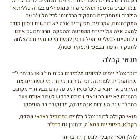
רק בודדים צפויים לעבור את המיונים השנתיים לדובר צה"ל,
שמורכבים ממספר תהליכי מיון שמתחילים בצורה כללית אך
הולכים ומתמקדים בתפקיד הרלוונטי לכל מלש"ב עם
התקדמותם. עקרונית, תפקידים אלה לא דורשים ניסיון קודם
למעט אלה של יחידת ההסרטה וההפקה. מרביתם גם אינם
רלוונטיים לבעלי פרופיל קרבי, למעט מי שיתמיינו בהצלחה
לתפקיד תיעוד מבצעי (תפקיד שטח).
תנאי קבלה
דובר צה"ל יזמינו למיונים תלמידים בכיתות י"ב או בכיתה י"ד
שמתעתדים לעונת הגיוס הקרובה ביותר. מי שעוברים את
המיונים אך יוצאים לש"ש או למכינה קדם צבאית – מקומם
במיונים לא יישמר ובאפשרותם לבקש לעבור אותם שוב
במהלך שנת השירות או המכינה, מהנקודה בה הופסקו.
תנאי הקבלה לדובר צה"ל תלויים
בפרופיל הצבאי
שלכם,
בקב"א
,
בציוני יום המא"ה
, וכמובן גם
בדפ"ר
.
להלן תנאי הקבלה למערך הדוברות: