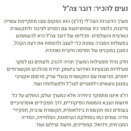
נעים להכיר: דובר צה"ל
מערך הדוברות הצה"לי (דו"צ) הוא המקום שבו מתקיימת עשייה
מייצגת, כלומר כזו שמתרחשת עם הפנים לציבור ולתקשורת
הארצית והעולמית. תכליתו של דובר צה"ל היא להשתמש
בפעולות הסברה שונות כדי לעצב ולהנחות את דעת הקהל,
כמובן במובנים של תפיסה חיובית ואוהדת.
חלק גדול מפעילות המערך תהיה להגיב ולעתים גם לסקר
פעילויות מבצעיות ואירועי ביטחון, יצירת מהלכים תקשורתיים
יזומים, פגישות עם התקשורת ובעלי עניין, פרסום אקטיבי
במגוון נושאים רלוונטיים לצה"ל ולפעולותיו ועוד.
דו"צ איננו מתפקד כיחידה אלא כמערך שלם, החולש על כל
זרועות הצבא והמטות הפיקודיים, דרך תפקידים אופרטיביים
בענפים כמו תקשורת בינלאומית, תקשורת ערבית, תפקידי
מדיה שונים כמו במחלקת העיתונות, הטלוויזיה, המדיה
החברתית, ויז'ואל, קמפיינים, תיעוד וצילום ועוד.