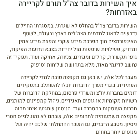
איך השירות בדובר צה"ל תורם לקריירה
באזרחות?
השירות בדובר צה"ל בהחלט לא שגרתי. במסגרתו החיילים
נדרשים לדאוג לתדמית הצה"לית בארץ ובעולם, לשטף
האינפורמציה תוך הפרכת מידע שקרי והפצת מידע אמין
ומדויק, פעילויות שוטפות מול יחידות בצבא וזרועות הפיקוד,
גופי תקשורת, קהלים ומגזרים, צנזורה, אתיקה ועוד. תפקיד זה
נחשב לדינמי מאוד, מלא בתחושת שליחות וסיפוק.
מעבר לכל אלה, יש כאן גם מקפצה טובה למדי לקריירה
העתידית. בוגרי מערך הדוברות יוכלו להשתלב בתפקידים
דומים בחברות יח"צ ומשרדי פרסום, במחלקת הדוברות של
רשויות מקומיות או גופים תאגידיים, ניהול קמפיינים למותגים,
חברות העוסקות בהסברה ועוד. הניסיון שתגיעו איתו מהוה
מקפצה משמעותית לתחומים אלה, שבהם לא נהוג לגייס חסרי
ניסיון. מטבע הדברים, גם השכר ההתחלתי שלכם יהיה של
מנוסים יותר בתחום.