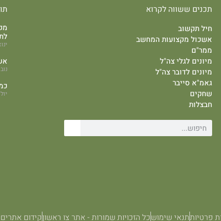
תכנים ששווה לקרוא
תו
מקצ
חיל תקשוב
לת
אשכול מקצועות המחשב
ינואר 19
ממר"ם
מיונים לגלי צה"ל
אש
נובמבר
מיונים לדובר צה"ל
גאמ"א סייבר
כמ
שחקים
יולי 9, 4
חבצלות
ת פרטיות
תנאי שימוש
כל הזכויות שמורות - אתר צו ראשון
קידום אתרים SEO