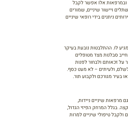
, ובמרפאות אלו אפשר לקבל
 שתלים ויישור שיניים, שמורים
תים ניתנים בידי רופאי שיניים
גיע לו. ההתלבטות נובעת בעיקר
ייב סבלנות מצד מטופלים
ר על זכאותם ולבחור לפנות
לשלם, ולעיתים – לא מעט כסף.
ו בעיר מגורכם ולקבוע תור.
"רגילות" של צה"ל, שאליהן אפשר לקבוע תור באתר זימון התורים דרך מוקד מקול הלב בטלפון *6690, יש גם מרפאות שיניים ניידות,
צה. בגלל המרחק הפיזי הגדול,
ולקבל טיפולי שיניים למרות