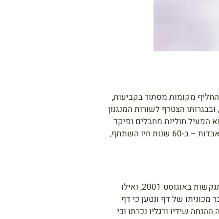
החליף מקומות מסתור בקביעות,
ובבגרותו הצטרף לשורות המנגנון
ס ואף היה לתלמידו של הטרוריסט הפלסטיני יחיא עיאש, "המהנדס", ראש הזרוע הצבאית של חמאס בשנות ה-90. הוא הפעיל חוליות מחבלים ופיקד
עליהן, יזם פיגועי טרור והתאבדות רצחניים בתחומי הקו הירוק, ארגן ניסיונות חטיפה של חיילים, שלח מחבלים מתאבדים לפיגועי התאבדות – ב-60 שנות חיו השתתף,
ישראל ניסתה לחסל את מוחמד דף מספר פעמים ללא הצלחה. בחלק מההזדמנויות לחסלו הצליח לחמוק מכוחותינו, כמו בניסיון ההתנקשות באוגוסט 2001, ואילו
משל בספטמבר 2002 כשירה חיל האוויר טילים לעבר מכוניתו של דף ונטען כי דף
ה פורסמה ההנחה שידיו ורגליו נכרתו וכי