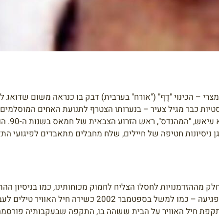
 – הכינוי "­דֶף" ("אורח" בערבית) דבק בו כנראה משום שדואג ל
יות כבר מגיל צעיר – בנערותו הצטרף לתנועת האחים המוסלמים, 
הצבאי של חמא
בניסיונות התנקשות אחרים דווח כי דף נפצע קשה, אך שרד את הפגיעה – כמו ל
ם ביד. ביולי 2006, דף נפצע קשה מהתקפת חיל האוויר על הבית ששהה בו, התקפה שבעקבותי