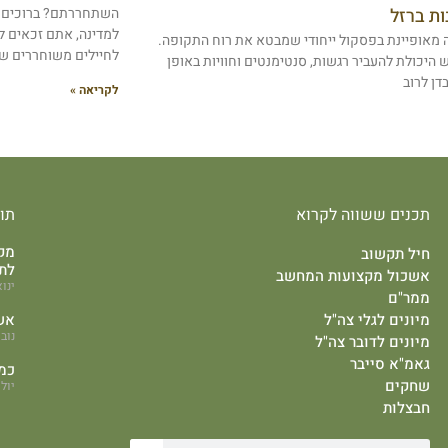
ת ברזל
השתחררתם? ברוכים 
למדינה, אתם זכאים ל
מאופיינת בפסקול ייחודי שמבטא את רוח התקופה.
לחיילים משוחררים שי
ש היכולת להעביר רגשות, סנטימנטים וחוויות באופן
דן לרוב
לקריאה »
תכנים ששווה לקרוא
תו
מקצ
חיל תקשוב
לת
אשכול מקצועות המחשב
ינואר 19
ממר"ם
מיונים לגלי צה"ל
אש
נובמבר
מיונים לדובר צה"ל
גאמ"א סייבר
כמ
שחקים
יולי 9, 4
חבצלות