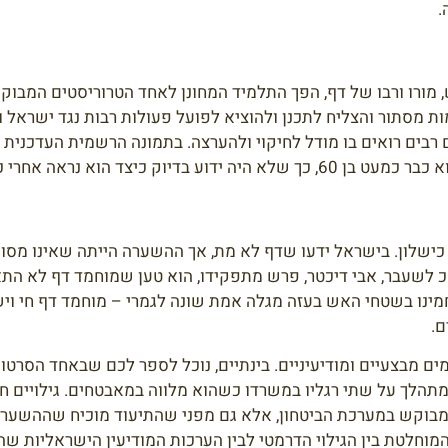
.
 מורו ורבו של דף, הפך התלמיד המחונן לאחד הטרוריסטים המבוק
מסתור והצליח לתכנן ולהוציא לפועל פעולות רבות נגד ישראל וח
ם רבים רואים בו מודל לחיקוי ולהערצה. בתמונה הרשמית העדכנית
כישלון. בישראל ידעו שדף לא מת, אך ההשערה הייתה שאינו מסוג
כ לשעבר, אבי דיכטר, פרש מתפקידו, הוא טען שמוחמד דף לא 
חמינו בשטחי האש בעזה מגלה אמת שונה לגמרי – מוחמד דף חי וי
ם.
 מבצעיים ומודיעיניים. בינתיים, נוכל לספר לכם שבאחד הסרטונ
תהלך על שתי רגליו במשרדו כשהוא מלווה במאבטחים. גילויים חד
מבוקש במערכת הביטחון, אלא גם מפני שהתיעוד מוכיח שההשערו
המוחלטת בין הגילוי הדרמטי לבין הערכות המודיעין הישראליות שה