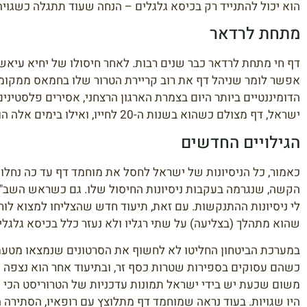
הוא יכול להתנייד רק בכיסא גלגלים – הנחה שעוד תתגלה כשגויה
מתחת לרדאר
דף חי מתחת לרדאר כבר שנים רבות. לאחר חיסולו של יחיא עיאש,
אפשר לומר שניהל דף את רוב קריירת הטרור שלו בחמאס ממקומות 
הדומיננטיים ביותר היום בצמרת הארגון הרצחני, אסירים פלסטיני
ישראל, דף מצולם כשהוא בשנות ה-20 לחייו, ואילו בימים אלה הוא כבר כמעט בן 60, כך שלא היה ידוע בדיוק כיצד הוא נראה אחרי כל השנים – עד היום.
הגילויים החדשים
כאמור, כל הניסיונות של ישראל לחסל את מוחמד דף עד כה נחלו 
הקשה, שנגרמה בעקבות ניסיונות החיסול שלו. גם כשראש השב"
לי ניסיונות ההתנקשות. עם זאת, תיעוד חדש שהצליחו למצוא לו
שהוא מתהלך (בצליעה) על שתי רגליו ולא נעזר כלל בכיסא גלגלי
במערכת הביטחון החליטו לא לחשוף את הסרטונים שנמצאו מטעמים
כשהם עסוקים בספירות שטרות כסף זר, ובתיעוד אחר הוא נצפה מ
משום שכעת יש בידי ישראל תמונות עדכניות של הטרוריסט הכי 
היו שגויות. בעוד נראה שמוחמד דף מתלוצץ עם רופאיו, הסתירה 