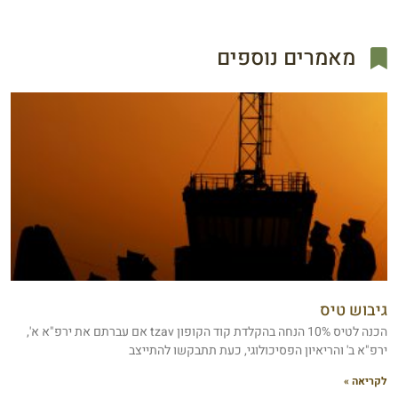
מאמרים נוספים
גיבוש טיס
הכנה לטיס 10% הנחה בהקלדת קוד הקופון tzav אם עברתם את ירפ"א א',
ירפ"א ב' והריאיון הפסיכולוגי, כעת תתבקשו להתייצב
לקריאה »