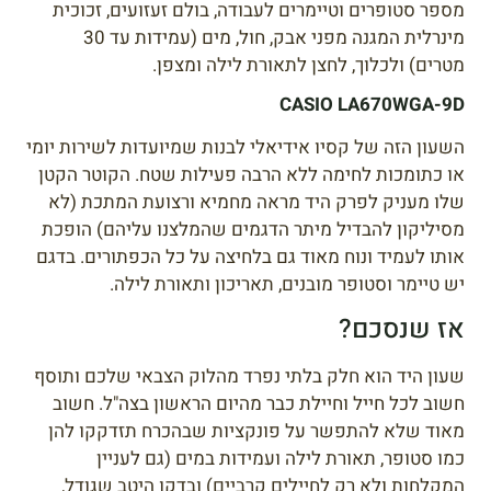
מספר סטופרים וטיימרים לעבודה, בולם זעזועים, זכוכית
מינרלית המגנה מפני אבק, חול, מים (עמידות עד 30
מטרים) ולכלוך, לחצן לתאורת לילה ומצפן.
CASIO LA670WGA-9D
השעון הזה של קסיו אידיאלי לבנות שמיועדות לשירות יומי
או כתומכות לחימה ללא הרבה פעילות שטח. הקוטר הקטן
שלו מעניק לפרק היד מראה מחמיא ורצועת המתכת (לא
מסיליקון להבדיל מיתר הדגמים שהמלצנו עליהם) הופכת
אותו לעמיד ונוח מאוד גם בלחיצה על כל הכפתורים. בדגם
יש טיימר וסטופר מובנים, תאריכון ותאורת לילה.
אז שנסכם?
שעון היד הוא חלק בלתי נפרד מהלוק הצבאי שלכם ותוסף
חשוב לכל חייל וחיילת כבר מהיום הראשון בצה"ל. חשוב
מאוד שלא להתפשר על פונקציות שבהכרח תזדקקו להן
כמו סטופר, תאורת לילה ועמידות במים (גם לעניין
המקלחות ולא רק לחיילים קרביים) ובדקו היטב שגודל,