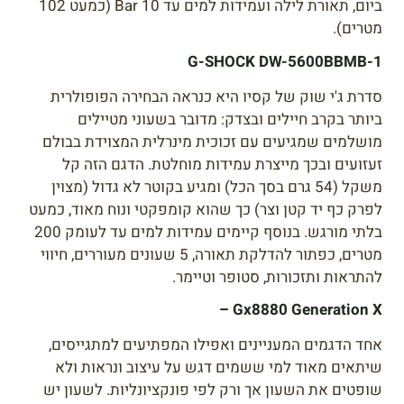
ביום, תאורת לילה ועמידות למים עד 10 Bar (כמעט 102
מטרים).
G-SHOCK DW-5600BBMB-1
סדרת ג'י שוק של קסיו היא כנראה הבחירה הפופולרית
ביותר בקרב חיילים ובצדק: מדובר בשעוני מטיילים
מושלמים שמגיעים עם זכוכית מינרלית המצוידת בבולם
זעזועים ובכך מייצרת עמידות מוחלטת. הדגם הזה קל
משקל (54 גרם בסך הכל) ומגיע בקוטר לא גדול (מצוין
לפרק כף יד קטן וצר) כך שהוא קומפקטי ונוח מאוד, כמעט
בלתי מורגש. בנוסף קיימים עמידות למים עד לעומק 200
מטרים, כפתור להדלקת תאורה, 5 שעונים מעוררים, חיווי
להתראות ותזכורות, סטופר וטיימר.
Gx8880 Generation X –
אחד הדגמים המעניינים ואפילו המפתיעים למתגייסים,
שיתאים מאוד למי ששמים דגש על עיצוב ונראות ולא
שופטים את השעון אך ורק לפי פונקציונליות. לשעון יש