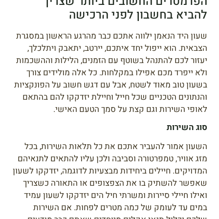
הפרמטרים החשובים ביותר שצריך
להביא בחשבון לפני הרכישה
שעון היד הנאמן ילווה אתכם כבר מהרגע הראשון במסגרת
הצבאית. הוא ייפול יחד איתכם, יירטב, יתאבק ויתלכלך,
יעזור לכם להתנהל בשוטף עם הזמנים, הלילות וההשכמות
ולא ייפרד מכם אפילו במקלחות. כל אלה מולידים צורך
בשעון טוב מאוד לשטח, אבל עם דגש חשוב על הפונקציות
והנתונים הטכניים שכל חייל וחיילת יזדקקו להם בהתאם
לאופי השירות וגם קצת על סמך הטעם האישי.
סוג השירות
השעון אמור להעביר אתכם את כל תלאות השירות, בכל
מזג אוויר, טמפרטורה וסביבה ולכן עליו להתאים לתנאיהם
המדויקים. חיילים ביחידות מבצעיות לדוגמה, יזדקקו לשעון
שאפשר להשתיק בו את הצפצופים או התאורה כשצריך
ואילו חיילי סיירות ומשרתי חיל הים יזדקקו לשעון עמיד
במים עד לעומק של כמה מטרים לפחות. אם השירות