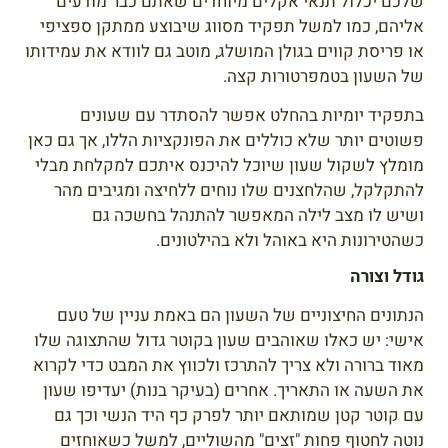
שלכם יכלול תנאי אקלים מיוחדים שאתם כבר מודעים
אליהם, כמו למשל תפקיד מסווג שיבוצע ממתקן ספציפי
או פריסת קווים בגולן המושלג, מוטב גם לוודא את עמידותו
של השעון בטמפרטורות קצה.
בתפקיד יומיות בהחלט אפשר להסתדר עם שעונים
פשוטים יותר שלא כוללים את הפונקציות הללו, אך גם כאן
מומלץ לשקול שעון שיוכל להיכנס איתכם למקלחת מבלי
להתקלקל, שהלחצנים שלו נוחים ללחיצה ומגיבים מהר
ושיש לו מצב לילה המאפשר להתנהל בחשכה גם
כשהטירונות היא באוהל ולא בהילטונים.
גודל וצורה
הנתונים החיצוניים של השעון הם באמת עניין של טעם
אישי: יש כאלו שאוהבים שעון בקוטר גדול שהתצוגה שלו
מאוד ברורה ולא צריך להתרכז ולכווץ את המבט כדי לקרוא
את השעה או התאריך. אחרים (בעיקר בנות) יעדיפו שעון
עם קוטר קטן שמותאם יותר לפרק כף היד הנשי וכך גם
נוטה לחטוף פחות "זצים" מהשוליים, למשל כשאוחזים