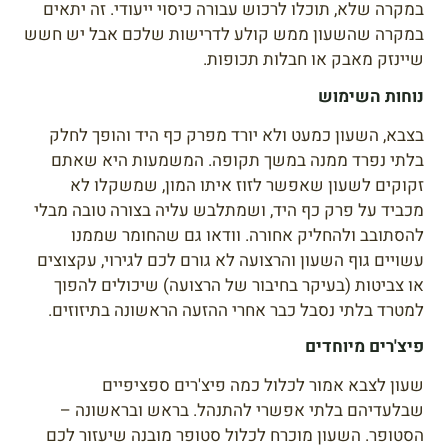
במקרה שלא, תוכלו לרכוש עבורה כיסוי ייעודי. זה יתאים
במקרה שהשעון ממש קולע לדרישות שלכם אבל יש חשש
שיינזק מאבק או חבלות תכופות.
נוחות השימוש
בצבא, השעון כמעט ולא יורד מפרק כף היד והופך לחלק
בלתי נפרד ממנה במשך תקופה. המשמעות היא שאתם
זקוקים לשעון שאפשר לזוז איתו המון, שמשקלו לא
מכביד על פרק כף היד, ושמתלבש עליה בצורה טובה מבלי
להסתובב ולהחליק אחורה. וודאו גם שהחומר שממנו
עשויים גוף השעון והרצועה לא גורם לכם לגירוי, עקצוצים
או צביטות (בעיקר בחיבור של הרצועה) שיכולים להפוך
למטרד בלתי נסבל כבר אחרי ההזעה הראשונה בתיזוזים.
פיצ'רים מיוחדים
שעון לצבא אמור לכלול כמה פיצ'רים ספציפיים
שבלעדיהם בלתי אפשרי להתנהל. בראש ובראשונה –
הסטופר. השעון מוכרח לכלול סטופר מובנה שיעזור לכם