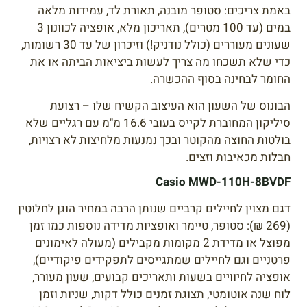
באמת צריכים: סטופר מובנה, תאורת לד, עמידות מלאה
במים (עד 100 מטרים), תאריכון מלא, אופציה לכוונון 3
שעונים מעוררים (כולל נודניק!) וזיכרון של עד 30 רשומות,
כדי שלא תשכחו מה צריך לעשות ביציאות הביתה או את
החומר לבחינה בסוף ההכשרה.
הבונוס של השעון הוא העיצוב הקשיח שלו – רצועת
סיליקון המחוברת לקייס בעובי 16.6 מ"מ עם רגליים שלא
בולטות החוצה מהקוטר ובכך נמנעות מלחיצות לא רצויות,
חבלות מכאיבות וזצים.
Casio MWD-110H-8BVDF
דגם מצוין לחיילים קרביים שנותן הרבה במחיר הוגן לחלוטין
(269 ₪): סטופר, טיימר ואופציות מדידה נוספות כמו זמן
מפוצל או מדידת 2 מקומות מקבילים (מעולה לאימונים
פרטניים וגם לחיילים שמתגייסים לתפקידים פיקודיים),
אופציה לחיוויים בשעות ותאריכים קבועים, שעון מעורר,
לוח שנה אוטומטי, תצוגת זמנים כולל דקות, שניות וזמן