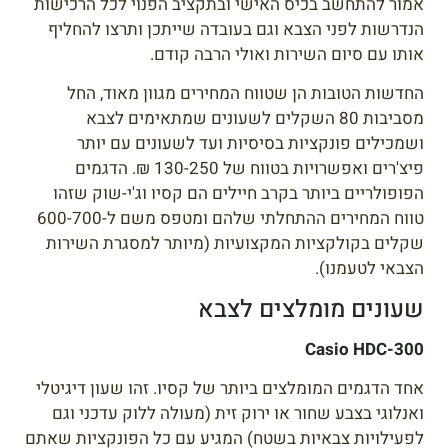
אמור להתחשב בכיס האישי ובתקציב הפנוי לכל הרכישות
הנדרשות לפני הצבא וגם בעובדה שייתכן ותרצו להחליף
אותו עם סיום השירות ואולי הרבה קודם.
החדשות הטובות הן שטווח המחירים מגוון מאוד, החל
מסביבות 80 השקלים לשעונים שמתאימים לצבא
ושמכילים פונקציות בסיסיות ועד לשעונים עם יותר
פיצ'רים ואפשרויות בטווח של 130-250 ₪. הדגמים
הפופולריים ביותר בקרב חיילים הם קסיו וג'י-שוק שזהו
טווח המחירים ההתחלתי שלהם ומטפס משם ל-600-700
שקלים בקולקציות המקצועיות (מיותר למסגרת השירות
הצבאי לטעמנו).
שעונים מומלצים לצבא
Casio HDC-300
אחד הדגמים המומלצים ביותר של קסיו. זהו שעון דיגיטלי
ואנלוגי בצבע שחור או ירוק זית (מעולה ללוק עדכני וגם
לפעילויות צבאיות בשטח) המגיע עם כל הפונקציות שאתם