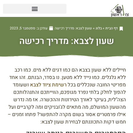
דף הבית
»
בלוג
»
שעון לצבא: מדריך רכישה
עודכן ב:
ספטמבר 5, 2023
שעון לצבא: מדריך רכישה
חיילים ללא שעון בצבא הם כמו דגים ללא מים. כמו רכב
ללא גלגלים. כמו נייד ללא מטען. נו בסדר, הבנתם. זהו אחד
מפריטי החובה שנכללים בכל
רשימת ציוד לצבא
ושעומד
להפוך לחלק בלתי נפרד מגופכם, הווייתכם והתנהלותכם
הצה"לית, בעיקר לאורך הטירונות וההכשרה. אז מה נדרש
מהשעון המושלם, מה מתאים לג'ובניקים ומה לקרביים ועל
אילו פרמטרים אסור בשום מקרה להתפשר? פתחו זמנים –
חמש דקות התכוננתם לבחירת שעון לצבא: