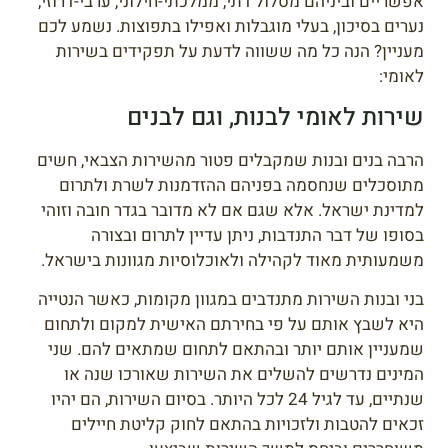
אפשריים וביניהם מסלול דתי, ממלכתי-חילוני, ערבי-דרוזי,
נערים בסיכון, בעלי מוגבלות ואפילו בתפוצות. נשמע לכם
מעניין? הנה כל מה ששווה לדעת על תפקידים בשירות
לאומי:
שירות לאומי לבנות, וגם לבנים
הרבה בנים ובנות שמקבלים פטור מהשירות הצבאי, חשים
מתוסכלים שנחסמה בפניהם ההזדמנות לשרת ולתרום
למדינת ישראל. אלא שגם אם לא מדובר בגדר חובה וזוהי
בסופו של דבר התנדבות, ניתן עדיין לתרום ובצורה
משמעותית מאוד לקהילה ולאוכלוסיות מגוונות בישראל.
בני ובנות השירות מתנדבים במגוון מקומות, כאשר הנטייה
היא לשבץ אותם על פי בחירתם האישית למקום ולתחום
שמעניין אותם יותר ובהתאם לתחום שמתאים להם. שני
המינים נדרשים להשלים את השירות שאורכו שנה או
שנתיים, עד לגיל 24 לכל היותר. בסיום השירות, הם יהיו
זכאים להטבות ולזכויות בהתאם לחוק קליטת חיילים