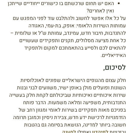
האם יש תחום שרכשתם בו כישורים ייחודיים שייתכן
ואין לאחרים?
על כל אלו אפשר לחשוב ולהתלבט עוד לפני המפגש עם
עמותות השירות הלאומי: אופק, בת-עמי, האגודה
להתנדבות, חיבור חדש, עמינדב, עמותת ש"ל או שלומית –
כל אחת מציעה מסלולים, תקנים ותפקידים שעשויים
להתאים לכם ולסייע בהתאמתכם למקום ולתפקיד
האידיאליים.
לסיכום,
חלק עצום מהגופים הישראליים שפונים לאוכלוסיות
השונות ופועלים מולן באופן ישיר, משוועים לבני ובנות
שירות איכותיים ואיכותיות שביכולתם לקחת חלק בעשייה
התנדבותית, משפיעה ומלאה משמעות. הדבר פותח
בפניכם מאות תפקידים בשירות לאומי ומגוון רחב של
הזדמנויות לרכישת ידע חדש, צבירת ניסיון וכמובן תרומה
חשובה ביותר למדינה, הנושאת בסיומה גם בהטבות
ובזכויות
לפיקדון
ואפילו
למענק
.