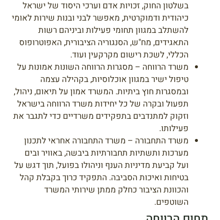
בשלטון החוק, זכויות אדם וערכי היסוד של ישראל
כיהודית ודמוקרטית, מאפשר לבני ובנות שירות לאומי
להשתלב במגוון תחומי פעילות וביניהם רשות
התאגידים, מח"ש, הסנגוריה הציבורית, האפוטרופוס
הכללי, לשכת רישום מקרקעין ועוד.
משרד הרווחה – מסגרות הרווחה השונות אמונות על
טיפול ישיר במגוון אוכלוסיות, בקהילה עצמה
ובמסגרות חוץ ביתיות. המשרד אמון על תיאום, ניהול,
תפעול ובקרה של כל יחידות משרד הרווחה בישראל
וזקוק למתנדבים בתפקידים משרדיים כדי לתגבר את
פעילותו.
משרד התחבורה – משרד התחבורה אחראי לתכנון
מערכות ותשתיות תחבורתיות ביבשה, באוויר ובים
ועל קביעת מדיניות הענף וניהולו בפועל, תוך דגש על
בטיחות ואיכות הסביבה. התפקיד כרוך בקבלת קהל
והכוונת הציבור כחלק ממתן שירותי המשרד
השוטפים.
תחום הרווחה