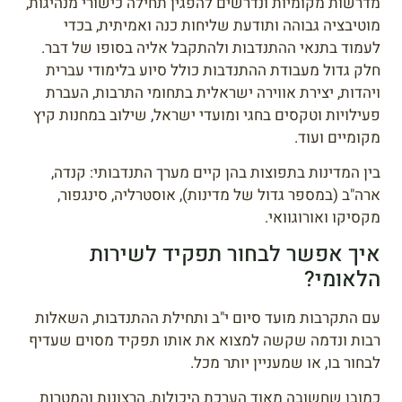
מדרשות מקומיות ונדרשים להפגין תחילה כישורי מנהיגות,
מוטיבציה גבוהה ותודעת שליחות כנה ואמיתית, בכדי
לעמוד בתנאי ההתנדבות ולהתקבל אליה בסופו של דבר.
חלק גדול מעבודת ההתנדבות כולל סיוע בלימודי עברית
ויהדות, יצירת אווירה ישראלית בתחומי התרבות, העברת
פעילויות וטקסים בחגי ומועדי ישראל, שילוב במחנות קיץ
מקומיים ועוד.
בין המדינות בתפוצות בהן קיים מערך התנדבותי: קנדה,
ארה"ב (במספר גדול של מדינות), אוסטרליה, סינגפור,
מקסיקו ואורוגוואי.
איך אפשר לבחור תפקיד לשירות
הלאומי?
עם התקרבות מועד סיום י"ב ותחילת ההתנדבות, השאלות
רבות ונדמה שקשה למצוא את אותו תפקיד מסוים שעדיף
לבחור בו, או שמעניין יותר מכל.
כמובן שחשובה מאוד הערכת היכולות, הרצונות והמטרות